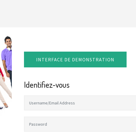
I
N
T
E
R
F
A
C
E
D
E
D
E
M
O
N
S
T
R
A
T
I
O
N
Identifiez-vous