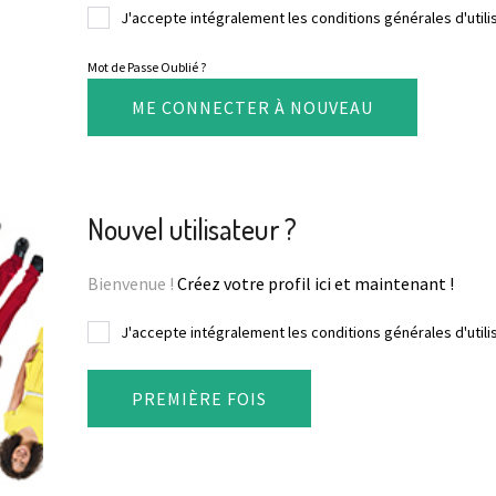
J'accepte intégralement les conditions générales d'utili
Mot de Passe Oublié ?
M
E
C
O
N
N
E
C
T
E
R
À
N
O
U
V
E
A
U
Nouvel utilisateur ?
Bienvenue !
Créez votre profil ici et maintenant !
J'accepte intégralement les conditions générales d'utili
P
R
E
M
I
È
R
E
F
O
I
S